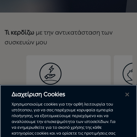
Τι κερδίζω
με την αντικατάσταση των
συσκευών μου
Μείωση στην κατανάλωση
Μεί
Διαχείριση Cookies
ενέργειας
ενέρ
Χρησιμοποιούμε cookies για την ορθή λειτουργία του
ιστότοπου, για να σας παρέχουμε κορυφαία εμπειρία
πλοήγησης, να εξατομικεύουμε περιεχόμενο και να
αναλύσουμε την επισκεψιμότητα των ιστοσελίδων. Για
να ενημερωθείτε για το σκοπό χρήσης της κάθε
κατηγορίας cookies και να ορίσετε τις προτιμήσεις σας